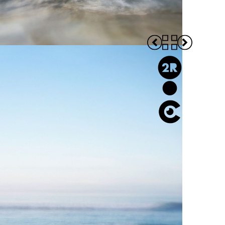
Imagine
#icm visual diary
Panogram
Design
Editorial