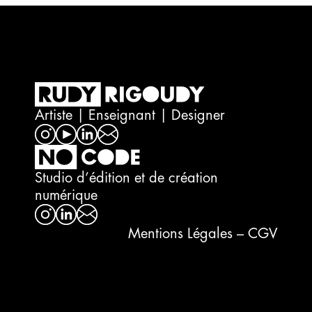
Artiste | Enseignant | Designer
Studio d’édition et de création
numérique
Visual Sonic Scape
Imagine
Mentions Légales – CGV
#icm visual diary
Panogram
Design
Editorial