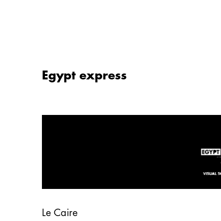
Aller
au
contenu
Egypt express
Le Caire