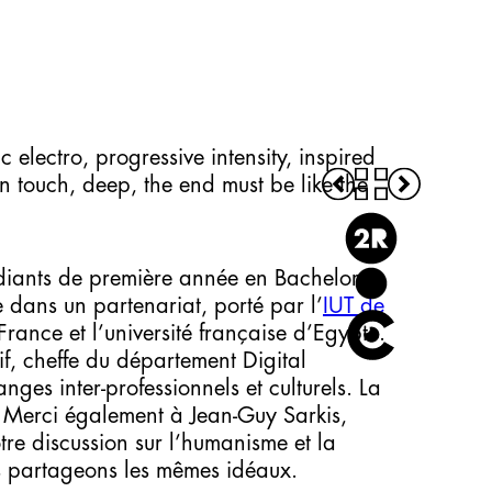
Visual Sonic Scape
Imagine
#icm visual diary
Panogram
 electro, progressive intensity, inspired
Design
n touch, deep, the end must be like the
Editorial
diants de première année en Bachelor
e dans un partenariat, porté par l’
IUT de
rance et l’université française d’Egypte.
f, cheffe du département Digital
nges inter-professionnels et culturels. La
! Merci également à Jean-Guy Sarkis,
tre discussion sur l’humanisme et la
ous partageons les mêmes idéaux.