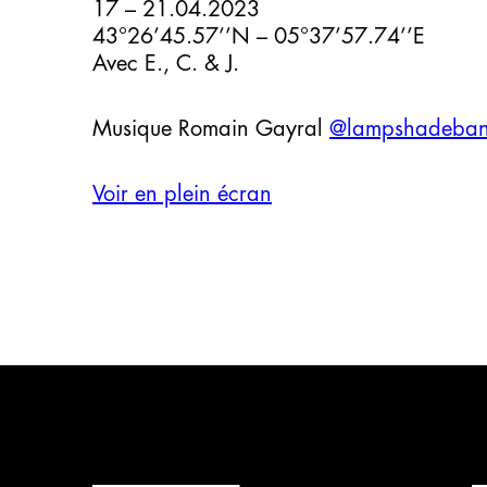
17 – 21.04.2023
43°26’45.57’’N – 05°37’57.74’’E
Avec E., C. & J.
Musique Romain Gayral
@lampshadeba
Voir en plein écran