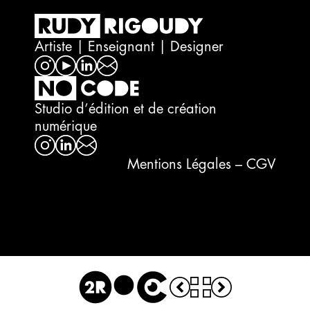
Artiste | Enseignant | Designer
Studio d’édition et de création
numérique
Visual Sonic Scape
Imagine
Mentions Légales – CGV
#icm visual diary
Panogram
Design
Editorial