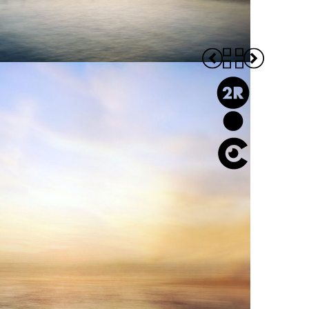
Imagine
#icm visual diary
Panogram
Design
Editorial