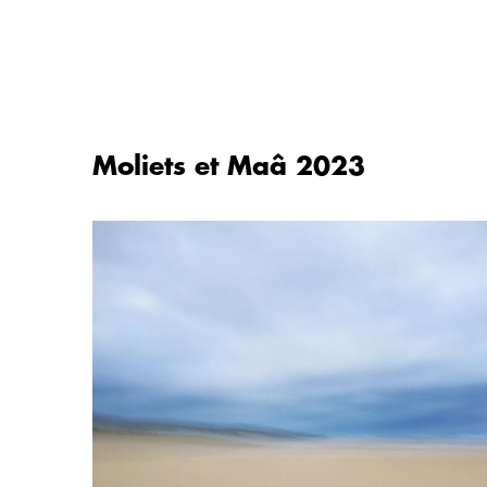
Aller
au
contenu
Moliets et Maâ 2023